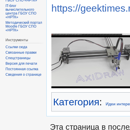
ГБОУ СПО «НРТК»
https://geektimes
IT-блог
вычислительного
центра ГБОУ СПО
«НРТК»
Методический портал
Moodle ГБОУ СПО
«НРТК»
Инструменты
Ссылки сюда
Связанные правки
Спецстраницы
Версия для печати
Постоянная ссылка
Сведения о странице
Категория
:
Идеи интере
Эта страница в после