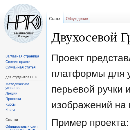
Статья
Обсуждение
Двухосевой Г
Перейти
Перейти
Проект представ
Заглавная страница
к
к
Свежие правки
навигации
поиску
Случайная статья
платформы для у
для студентов НТК
Методические
перьевой ручки 
указания
Лекции
Практики
изображений на 
Курсы
Книги
Пример проекта:
Ссылки
Официальный сайт