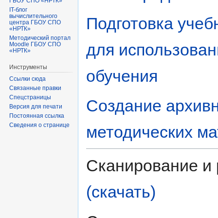
ГБОУ СПО «НРТК»
IT-блог
вычислительного
Подготовка учеб
центра ГБОУ СПО
«НРТК»
Методический портал
для использован
Moodle ГБОУ СПО
«НРТК»
Инструменты
обучения
Ссылки сюда
Связанные правки
Спецстраницы
Создание архив
Версия для печати
Постоянная ссылка
Сведения о странице
методических м
Сканирование и
(скачать)