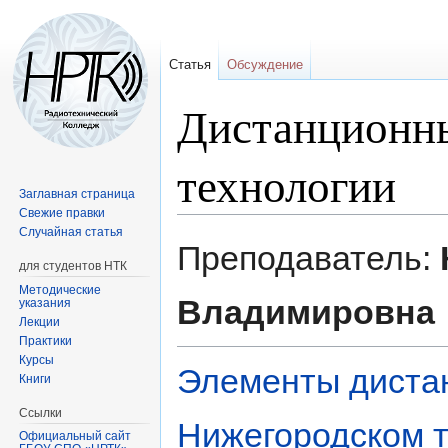
Статья
Обсуждение
Дистанционны
технологии
Заглавная страница
Свежие правки
Случайная статья
Перейти
Перейти
Преподаватель:
к
к
для студентов НТК
навигации
поиску
Методические
Владимировна
указания
Лекции
Практики
Курсы
Элементы дистан
Книги
Ссылки
Нижегородском 
Официальный сайт