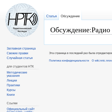
Статья
Обсуждение
Обсуждение:Радио а
Перейти
Перейти
к
к
Заглавная страница
навигации
поиску
Свежие правки
Эта страница в последний раз была отредактиров
Случайная статья
Политика конфиденциальности
О wiki.nntc.nnov
для студентов НТК
Методические
указания
Лекции
Практики
Курсы
Книги
Ссылки
Официальный сайт