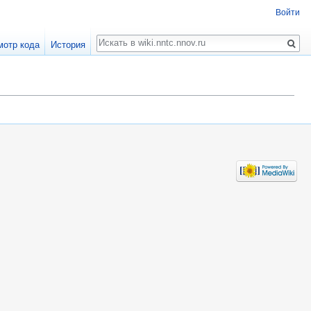
Войти
Поиск
мотр кода
История