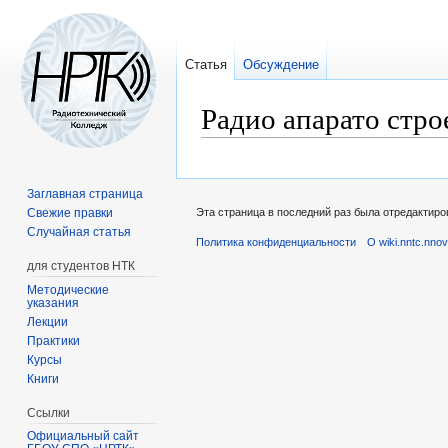
Статья
Обсуждение
Радио апарато стро
Перейти
Перейти
к
к
Заглавная страница
навигации
поиску
Свежие правки
Эта страница в последний раз была отредактиров
Случайная статья
Политика конфиденциальности
О wiki.nntc.nnov
для студентов НТК
Методические
указания
Лекции
Практики
Курсы
Книги
Ссылки
Официальный сайт