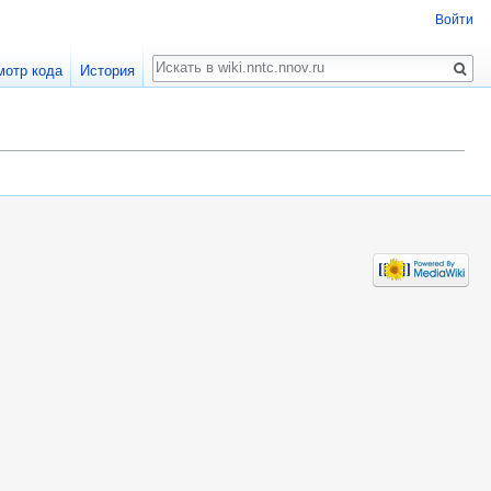
Войти
Поиск
мотр кода
История