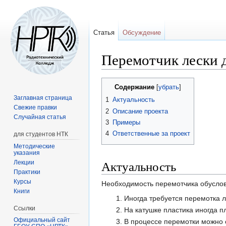
Статья
Обсуждение
Перемотчик лески 
Перейти
Перейти
Содержание
к
к
Заглавная страница
1
Актуальность
навигации
поиску
Свежие правки
2
Описание проекта
Случайная статья
3
Примеры
4
Ответственные за проект
для студентов НТК
Методические
указания
Актуальность
Лекции
Практики
Курсы
Необходимость перемотчика обуслов
Книги
Иногда требуется перемотка ле
Ссылки
На катушке пластика иногда п
Официальный сайт
В процессе перемотки можно о