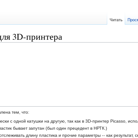
Читать
Прос
для 3D-принтера
лена тем, что:
ски с одной катушки на другую, так как в 3D-принтер Picasso, исп
ластик бывает запутан (был один прецедент в НРТК.)
тслеживать длину пластика и прочие параметры -- как результат, 