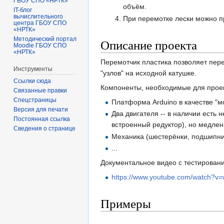
ГБОУ СПО «НРТК»
объём.
IT-блог
вычислительного
При перемотке лески можно пр
центра ГБОУ СПО
«НРТК»
Методический портал
Описание проекта
Moodle ГБОУ СПО
«НРТК»
Перемотчик пластика позволяет пере
Инструменты
"узлов" на исходной катушке.
Ссылки сюда
Компоненты, необходимые для проек
Связанные правки
Спецстраницы
Платформа Arduino в качестве "мо
Версия для печати
Два двигателя -- в наличии есть
Постоянная ссылка
встроенный редуктор), но медле
Сведения о странице
Механика (шестерёнки, подшипник
...
Документальное видео с тестирован
https://www.youtube.com/watch?
Примеры