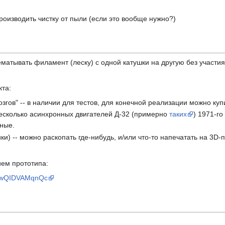
оизводить чистку от пыли (если это вообще нужно?)
матывать филамент (леску) с одной катушки на другую без участи
та:
згов" -- в наличии для тестов, для конечной реализации можно купи
 несколько асинхронных двигателей Д-32 (примерно
таких
) 1971-г
нные.
и) -- можно раскопать где-нибудь, и/или что-то напечатать на 3D-
ием прототипа:
v=wQIDVAMqnQc