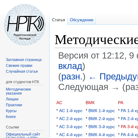
Статья
Обсуждение
Методические
Версия от 12:12, 
Заглавная страница
вклад
)
Свежие правки
Случайная статья
(
разн.
)
← Предыду
для студентов НТК
Следующая → (раз
Методические
указания
Лекции
Перейти
Перейти
АС
ВМК
РА
Практики
к
к
*
АС 1-й курс
*
ВМК 1-й курс
*
РА 1-й к
Курсы
навигации
поиску
Книги
*
АС 2-й курс
*
ВМК 2-й курс
*
РА 2-й к
*
АС 3-й курс
*
ВМК 3-й курс
*
РА 3-й к
Ссылки
*
АС 4-й курс
*
ВМК 4-й курс
*
РА 4-й к
Официальный сайт