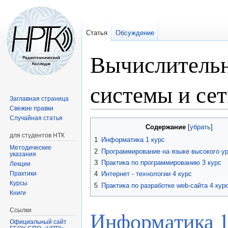
Статья
Обсуждение
Вычислительн
системы и се
Заглавная страница
Свежие правки
Случайная статья
Перейти
Перейти
Содержание
к
к
для студентов НТК
1
Информатика 1 курс
навигации
поиску
Методические
2
Программирование на языке высокого ур
указания
3
Практика по программированию 3 курс
Лекции
Практики
4
Интернет - технологии 4 курс
Курсы
5
Практика по разработке web-сайта 4 кур
Книги
Ссылки
Информатика 1
Официальный сайт