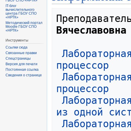
ГБОУ СПО «НРТК»
IT-блог
вычислительного
центра ГБОУ СПО
Преподавател
«НРТК»
Методический портал
Вячеславовна
Moodle ГБОУ СПО
«НРТК»
Инструменты
Ссылки сюда
Лабораторная
Связанные правки
Спецстраницы
процессор
Версия для печати
Постоянная ссылка
Лабораторная
Сведения о странице
процессор
Лабораторная
из одной сис
Лабораторная